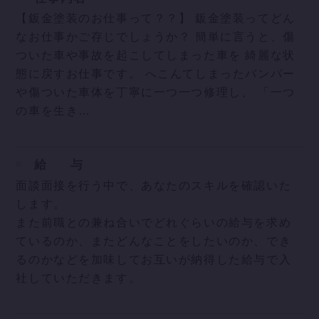
【鈑金塗装のお仕事って？？】 鈑金塗装ってどん
なお仕事かご存じでしょうか？ 簡単に言うと、傷
ついた車や事故を起こしてしまった車を 綺麗な状
態に戻すお仕事です。 へこんてしまったバンパー
や傷ついた車体を丁寧に一つ一つ修理し、 「一つ
の車を生き…
給
与
面談面接を行う中で、あなたのスキルを確認いた
します。
また前職との兼ね合いでどれぐらいの給与を求め
ているのか、またどんなことをしたいのか、でき
るのかなどを加味してお互いが納得した給与で入
社していただきます。