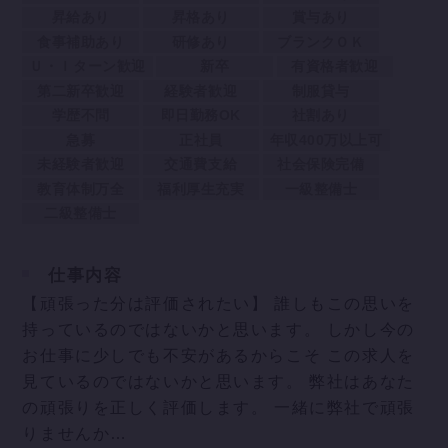
昇給あり
昇格あり
賞与あり
食事補助あり
研修あり
ブランクＯＫ
Ｕ・Ｉターン歓迎
新卒
有資格者歓迎
第二新卒歓迎
経験者歓迎
制服貸与
学歴不問
即日勤務OK
社割あり
急募
正社員
年収400万以上可
未経験者歓迎
交通費支給
社会保険完備
教育体制万全
福利厚生充実
一級整備士
二級整備士
仕事内容
【頑張った分は評価されたい】 誰しもこの思いを
持っているのではないかと思います。 しかし今の
お仕事に少しでも不安があるからこそ この求人を
見ているのではないかと思います。 弊社はあなた
の頑張りを正しく評価します。 一緒に弊社で頑張
りませんか…