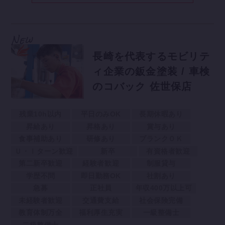
長崎を代表するモビリテ
ィ企業の鈑金塗装 / 車検
のコバック 佐世保店
残業10h以内
平日のみOK
長期休暇あり
昇給あり
昇格あり
賞与あり
食事補助あり
研修あり
ブランクＯＫ
Ｕ・Ｉターン歓迎
新卒
有資格者歓迎
第二新卒歓迎
経験者歓迎
制服貸与
学歴不問
即日勤務OK
社割あり
急募
正社員
年収400万以上可
未経験者歓迎
交通費支給
社会保険完備
教育体制万全
福利厚生充実
一級整備士
二級整備士