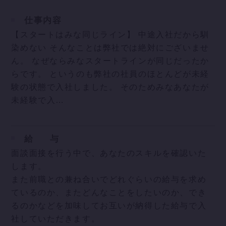
仕事内容
【スタートはみな同じライン】 中途入社だから馴
染めない そんなことは弊社では絶対にございませ
ん。 なぜならみなスタートラインが同じだったか
らです。 というのも弊社の社員のほとんどが未経
験の状態で入社しました。 そのためみなあなたが
未経験で入…
給
与
面談面接を行う中で、あなたのスキルを確認いた
します。
また前職との兼ね合いでどれぐらいの給与を求め
ているのか、またどんなことをしたいのか、でき
るのかなどを加味してお互いが納得した給与で入
社していただきます。