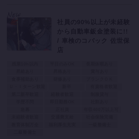
社員の90%以上が未経験
から自動車鈑金塗装に!!
/ 車検のコバック 佐世保
店
残業10h以内
平日のみOK
長期休暇あり
昇給あり
昇格あり
賞与あり
食事補助あり
研修あり
ブランクＯＫ
Ｕ・Ｉターン歓迎
新卒
有資格者歓迎
第二新卒歓迎
経験者歓迎
制服貸与
学歴不問
即日勤務OK
社割あり
急募
正社員
年収400万以上可
未経験者歓迎
交通費支給
社会保険完備
教育体制万全
福利厚生充実
一級整備士
二級整備士