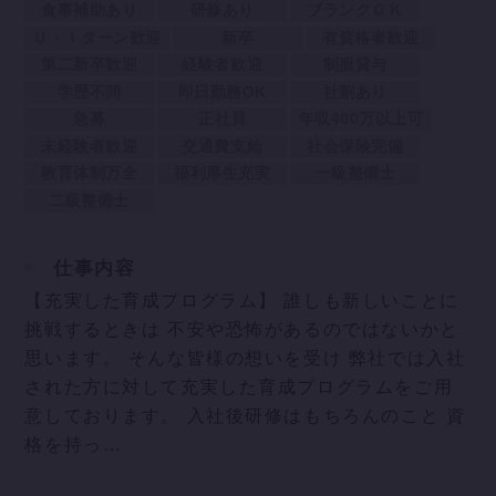
食事補助あり
研修あり
ブランクＯＫ
Ｕ・Ｉターン歓迎
新卒
有資格者歓迎
第二新卒歓迎
経験者歓迎
制服貸与
学歴不問
即日勤務OK
社割あり
急募
正社員
年収400万以上可
未経験者歓迎
交通費支給
社会保険完備
教育体制万全
福利厚生充実
一級整備士
二級整備士
仕事内容
【充実した育成プログラム】 誰しも新しいことに
挑戦するときは 不安や恐怖があるのではないかと
思います。 そんな皆様の想いを受け 弊社では入社
された方に対して充実した育成プログラムをご用
意しております。 入社後研修はもちろんのこと 資
格を持っ…