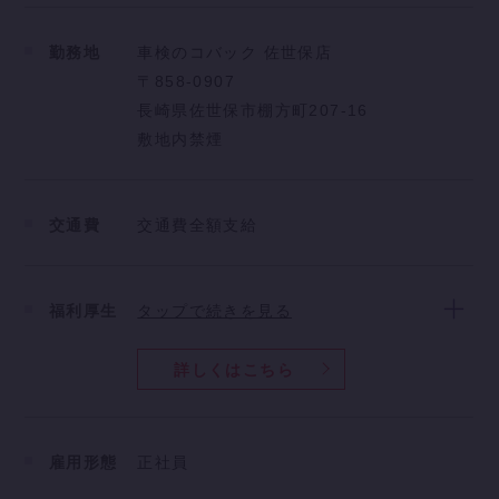
⇒車体の傷の大きさの確認
⇒ハンマーなどの専用工具を使用した鈑金作業
勤務地
車検のコバック 佐世保店
◆下地
〒858-0907
⇒塗装面を一度剥がし埋め込み作業
長崎県佐世保市棚方町207-16
⇒研磨紙などを用いた研磨作業
敷地内禁煙
◆塗装
⇒塗装箇所周りにマスキングを行い、塗装に取り掛か
る
交通費
交通費全額支給
といった流れでお仕事をして頂きます!!
【積極電話応募受付中!!】
福利厚生
タップで続きを見る
【 業界水準を大きく上回るカーショップフクダのサ
ービス部門モデル年収 】
詳しくはこちら
○20代給与例（入社4年・3級資格持ち）
基本給：221,925円
役職手当：10000円
雇用形態
正社員
固定残業：67,094円
通勤手当：4,200円