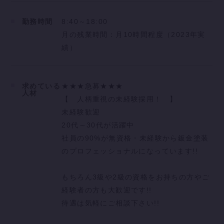
通信手当：2000円
勤務時間
8:40～18:00
月の残業時間：月10時間程度（2023年実
月給：30万円
績）
ボーナス（3回分）：117万円
年収：477万円
求めている
★★★急募★★★
人材
【 人柄重視の未経験採用！ 】
未経験歓迎
20代～30代が活躍中
社員の90%が無資格・未経験から鈑金塗装
のプロフェッショナルになっています!!
もちろん3級や2級の資格をお持ちの方やご
経験者の方も大歓迎です!!
待遇は気軽にご相談下さい!!