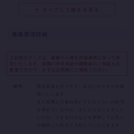
鈑金塗装ってどんなお仕事かご存じでしょうか？
▼ タップして続きを見る
簡単に言うと、傷ついた車や事故を起こしてしまった
車を
綺麗な状態に戻すお仕事です。
募集要項詳細
へこんてしまったバンパーや傷ついた車体を丁寧に一
つ一つ修理し、
「一つの車を生き返らせて、また誰かを運ぶ」
そんなサスティナブルなお仕事です。
入社時のランクは、経験や人柄を評価基準に沿って決
定いたします。
前職の年収保証や調整給のご相談も大
歓迎ですので、まずはお気軽にご相談ください。
さらに、鈑金塗装では特にお仕事に必要な資格はあり
ません。
もちろん整備士資格を既にお持ちの方はすぐにでも活
給与
面談面接を行う中で、あなたのスキルを確
躍できますが、
認いたします。
未経験でも安心して一人前になることができます。
また前職との兼ね合いでどれぐらいの給与
「車が好き」「没頭する作業が好き」そんなあなたを
を求めているのか、またどんなことをした
待っています。
いのか、できるのかなどを加味してお互い
が納得した給与で入社していただきます。
【 具体的なお仕事の流れ 】
◆鈑金