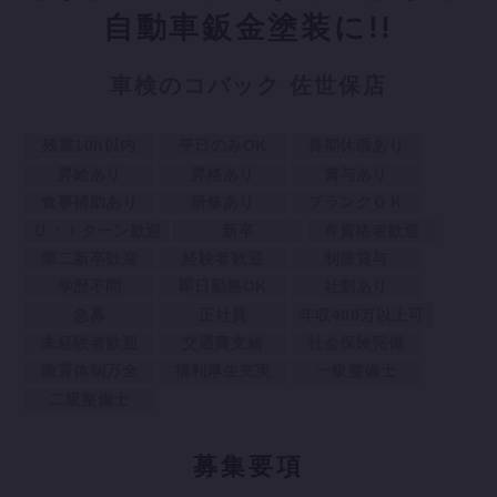
自動車鈑金塗装に!!
車検のコバック 佐世保店
残業10h以内
平日のみOK
長期休暇あり
昇給あり
昇格あり
賞与あり
食事補助あり
研修あり
ブランクＯＫ
Ｕ・Ｉターン歓迎
新卒
有資格者歓迎
第二新卒歓迎
経験者歓迎
制服貸与
学歴不問
即日勤務OK
社割あり
急募
正社員
年収400万以上可
未経験者歓迎
交通費支給
社会保険完備
教育体制万全
福利厚生充実
一級整備士
二級整備士
募
集要項