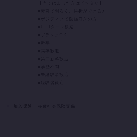
【当てはまった方はピッタリ】
■素直で明るく、挨拶ができる方
■ポジティブで勉強好きの方
■U・Iターン歓迎
■ブランクOK
■新卒
■高卒歓迎
■第二新卒歓迎
■学歴不問
■未経験者歓迎
■経験者歓迎
加入保険
各種社会保険完備