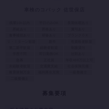
車検のコバック 佐世保店
残業10h以内
平日のみOK
長期休暇あり
昇給あり
昇格あり
賞与あり
食事補助あり
研修あり
ブランクＯＫ
Ｕ・Ｉターン歓迎
新卒
有資格者歓迎
第二新卒歓迎
経験者歓迎
制服貸与
学歴不問
即日勤務OK
社割あり
急募
正社員
年収400万以上可
未経験者歓迎
交通費支給
社会保険完備
教育体制万全
福利厚生充実
一級整備士
二級整備士
募
集要項