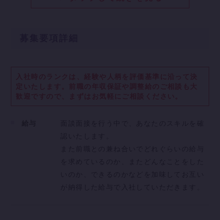
【 具体的なお仕事の流れ 】
◆鈑金
募集要項詳細
⇒車体の傷の大きさの確認
⇒ハンマーなどの専用工具を使用した鈑金作業
◆下地
入社時のランクは、経験や人柄を評価基準に沿って決
⇒塗装面を一度剥がし埋め込み作業
定いたします。
前職の年収保証や調整給のご相談も大
⇒研磨紙などを用いた研磨作業
歓迎ですので、まずはお気軽にご相談ください。
◆塗装
⇒塗装箇所周りにマスキングを行い、塗装に取り掛か
給与
面談面接を行う中で、あなたのスキルを確
る
認いたします。
といった流れでお仕事をして頂きます!!
また前職との兼ね合いでどれぐらいの給与
を求めているのか、またどんなことをした
【積極電話応募受付中!!】
いのか、できるのかなどを加味してお互い
が納得した給与で入社していただきます。
【 業界水準を大きく上回るカーショップフクダのサ
ービス部門モデル年収 】
○20代給与例（入社4年・3級資格持ち）