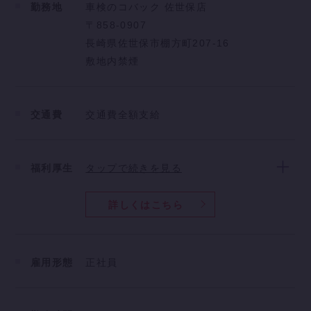
基本給：221,925円
勤務地
車検のコバック 佐世保店
役職手当：10000円
〒858-0907
固定残業：67,094円
長崎県佐世保市棚方町207-16
通勤手当：4,200円
敷地内禁煙
通信手当：2000円
月給：30万円
交通費
交通費全額支給
ボーナス（3回分）：117万円
年収：477万円
福利厚生
タップで続きを見る
詳しくはこちら
雇用形態
正社員