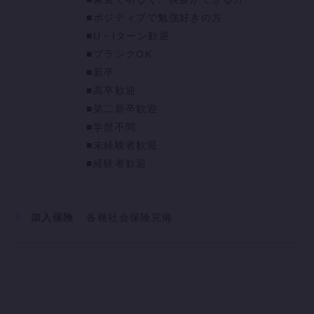
■ポジティブで勉強好きの方
■U・Iターン歓迎
■ブランクOK
■新卒
■高卒歓迎
■第二新卒歓迎
■学歴不問
■未経験者歓迎
■経験者歓迎
加入保険
各種社会保険完備