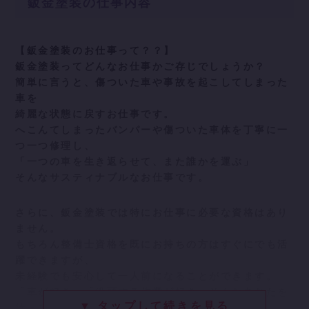
鈑金塗装の仕事内容
【鈑金塗装のお仕事って？？】
鈑金塗装ってどんなお仕事かご存じでしょうか？
簡単に言うと、傷ついた車や事故を起こしてしまった
車を
綺麗な状態に戻すお仕事です。
へこんてしまったバンパーや傷ついた車体を丁寧に一
つ一つ修理し、
「一つの車を生き返らせて、また誰かを運ぶ」
そんなサスティナブルなお仕事です。
さらに、鈑金塗装では特にお仕事に必要な資格はあり
ません。
もちろん整備士資格を既にお持ちの方はすぐにでも活
躍できますが、
未経験でも安心して一人前になることができます。
「車が好き」「没頭する作業が好き」そんなあなたを
▼ タップして続きを見る
待っています。