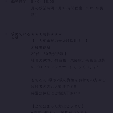
勤務時間
8:40～18:00
月の残業時間：月10時間程度（2023年実
績）
求めている
★★★急募★★★
人材
【 人柄重視の未経験採用！ 】
未経験歓迎
20代～30代が活躍中
社員の90%が無資格・未経験から鈑金塗装
のプロフェッショナルになっています!!
もちろん3級や2級の資格をお持ちの方やご
経験者の方も大歓迎です!!
待遇は気軽にご相談下さい!!
【当てはまった方はピッタリ】
■素直で明るく、挨拶ができる方